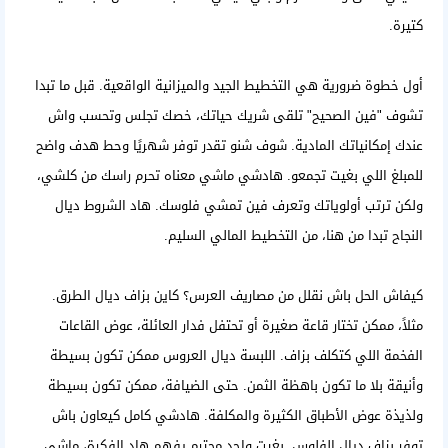
كتيرة.
أول خطوة ضرورية هي التخطيط الجيد والميزانية الواقعية. قبل ما تبدا
تشوف "فين الصحيح" تلقى شريك حياتك، خصك تجلس وتحسب واش
عندك إمكانياتك المادية. شوف شنو تقدر توفر شهريًا وحط هدف واضح
للمبلغ اللي بغيت تجمعو. هادشي ماشي معناه تحرم راسك من كلشي،
ولكن ترتب أولوياتك وتعرف فين تمشي فلوسك. هاد الشروط ديال
النجاح تبدا من هنا، من التخطيط المالي السليم.
كيفاش الحل باش نقلل من مصاريف العرس؟ كاين بزاف ديال الطرق.
مثلاً، ممكن تختار قاعة صغيرة أو تحتفل فدار العائلة، عوض القاعات
الفخمة اللي كتكلف بزاف. اللبسة ديال العروس ممكن تكون بسيطة
وأنيقة بلا ما تكون باهظة الثمن. حتى الضيافة، ممكن تكون بسيطة
ولذيذة عوض الأطباق الكثيرة والمكلفة. هادشي كامل كيعاون باش
توفر بزاف ديال الفلوس. بغيت واحد محترم يفهم هاد الفكرة، ماشي