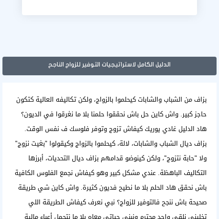
الدليل الكامل لاستراتيجيات التوفير للزواج الناجح
بزاف من الشباب والشابات كيحلموا بالزواج، ولكن تكاليفه العالية كتكون
حاجز كبير. واش كاين حل باش نحققوا حلمنا بلا ما نغرقوا في الديون؟
هاد الدليل غادي يوريك كيفاش تزوج وتوفر فلوسك ف نفس الوقت.
بزاف ديال الشباب والشابات، لالة، كيحلموا بالزواج وكيقولوا "بغيت نزوج"
ولا "حابة نتزوج"، ولكن كينوضو قدامهم بزاف ديال التحديات، أبرزها
التكاليف الباهظة. عندي مشكل كبير وهو كيفاش نجمع الفلوس الكافية
باش نحقق هاد الحلم بلا ما نطيح فديون كثيرة. واش كاين شي طريقة
صحيحة باش ننجح فالتوفير للزواج؟ نبي نعرف كيفاش الطريقة اللي
تخليني نلقى واحد محترم ونبني حياتي معاه بلا ما نتحمل أعباء مالية