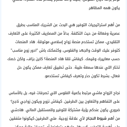
يكون همه المظاهر.
من أهم استراتيجيات التوفير هي البحث عن الشريك المناسب بطرق
عصرية وفعالة من حيث التكلفة. بدلاً من المصاريف الكثيرة على التعارف
التقليدي، ممكن تستخدم
منصة زواج إسلامي
موثوقة. هاد المنصات
كتوفر عليك الوقت والجهد والفلوس، وكتمكنك باش "ادور زوج مناسب"
حسب معاييرك وقيمك. كيفاش نلقا هاد المنصة؟ كاين بزاف، ولكن خصك
تختار اللي عندها سمعة طيبة. حتى
تطبيق تعارف
ممكن يكون حل
فعال، بشرط تكون حذر وتعرف كيفاش تستخدمو.
نجاح الزواج ماشي مرتبط بكمية الفلوس اللي تصرفات فيه، بل بالأساس
على التفاهم والتعاون بين الطرفين. كيفاش نزوج ويكون زواجي ناجح؟
ضروري يكون عندكم رؤية مشتركة للتوفير وللمستقبل المالي. هادشي
من أهم
لأي علاقة زوجية. ملي الطرفين كيكونوا متفقين
شروط النجاح
على أهمية التوفير، كيسهل عليهم يتجاوزوا أي تحديات مالية ممكن