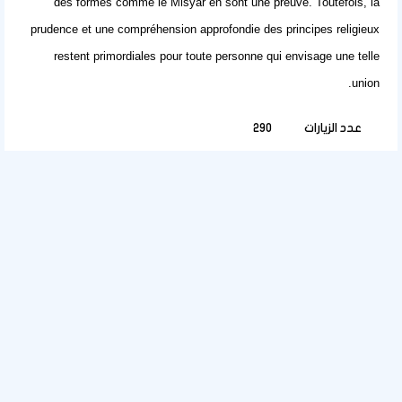
des formes comme le Misyar en sont une preuve. Toutefois, la
prudence et une compréhension approfondie des principes religieux
restent primordiales pour toute personne qui envisage une telle
union.
عدد الزيارات
290