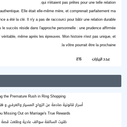
qui n'étaient pas prêtes pour une telle relation.
authentique. Elle était elle-même mère, et comprenait parfaitement ma
a été la clé. Il n'y a pas de raccourci pour bâtir une relation durable.
ais le succès réside dans l'approche personnelle : une prudence affirmée
our véritable, même après les épreuves. Mon histoire n'est pas unique, et
la vôtre pourrait être la prochaine.
عدد الزيارات
215
ng the Premature Rush in Ring Shopping
أسرار قانونية صادمة عن الزواج المسيار والعرفي و ه
u Missing Out on Marriage's True Rewards?
ظنيت السالفة سوالف عادية وطلعت قصة 