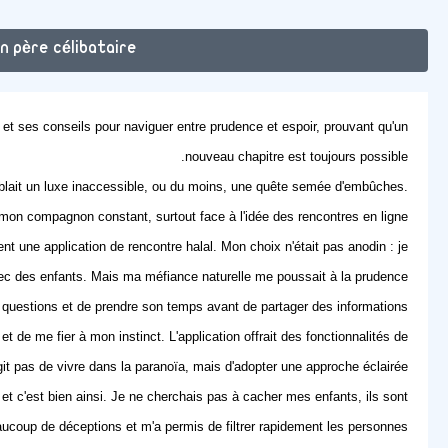
père célibataire ?
e et ses conseils pour naviguer entre prudence et espoir, prouvant qu'un
nouveau chapitre est toujours possible.
emblait un luxe inaccessible, ou du moins, une quête semée d'embûches.
 mon compagnon constant, surtout face à l'idée des rencontres en ligne.
ment une
application de rencontre halal
. Mon choix n'était pas anodin : je
vec des enfants. Mais ma méfiance naturelle me poussait à la prudence.
es questions et de prendre son temps avant de partager des informations
t de me fier à mon instinct. L'application offrait des fonctionnalités de
agit pas de vivre dans la paranoïa, mais d'adopter une approche éclairée.
, et c'est bien ainsi. Je ne cherchais pas à cacher mes enfants, ils sont
ucoup de déceptions et m'a permis de filtrer rapidement les personnes