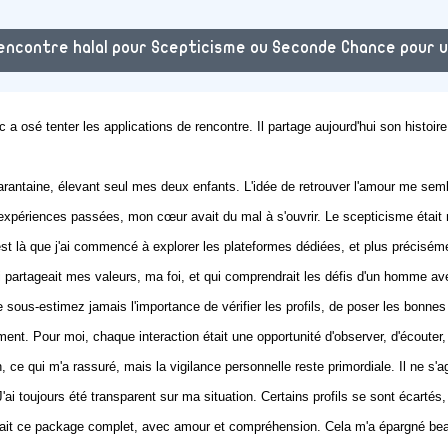
encontre halal pour Scepticisme ou Seconde Chance pour un 
 a osé tenter les applications de rencontre. Il partage aujourd'hui son histoir
 quarantaine, élevant seul mes deux enfants. L'idée de retrouver l'amour me s
s expériences passées, mon cœur avait du mal à s'ouvrir. Le scepticisme était
est là que j'ai commencé à explorer les plateformes dédiées, et plus précisé
i partageait mes valeurs, ma foi, et qui comprendrait les défis d'un homme a
e sous-estimez jamais l'importance de vérifier les profils, de poser les bonn
ent. Pour moi, chaque interaction était une opportunité d'observer, d'écouter, e
on, ce qui m'a rassuré, mais la vigilance personnelle reste primordiale. Il ne s'
 J'ai toujours été transparent sur ma situation. Certains profils se sont écartés
erait ce package complet, avec amour et compréhension. Cela m'a épargné bea