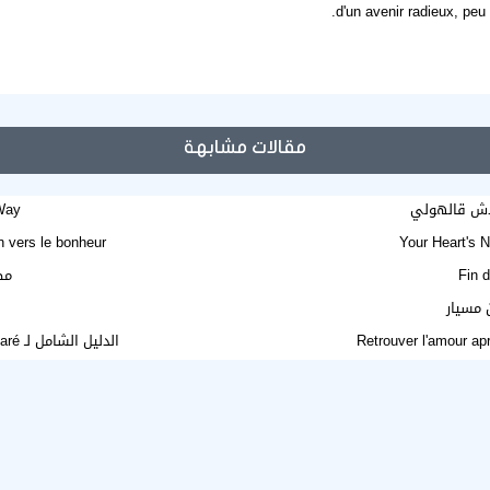
d'un avenir radieux, peu 
مقالات مشابهة
حدش قالهولي
 Way
 vers le bonheur
Your Heart's N
Fin d
مط
 مسيار
Retrouver l'amour ap
الدليل الشامل لـ déjouer les désillusions d'un foyer musulman mal préparé