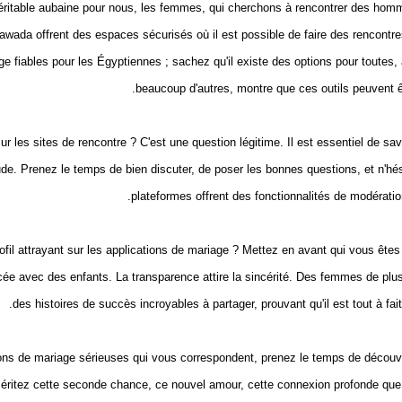
éritable aubaine pour nous, les femmes, qui cherchons à rencontrer des homme
a offrent des espaces sécurisés où il est possible de faire des rencontres 
 fiables pour les Égyptiennes ; sachez qu'il existe des options pour toutes, 
beaucoup d'autres, montre que ces outils peuvent êt
ur les sites de rencontre ? C'est une question légitime. Il est essentiel de s
raude. Prenez le temps de bien discuter, de poser les bonnes questions, et n'hé
plateformes offrent des fonctionnalités de modérati
rofil attrayant sur les applications de mariage ? Mettez en avant qui vous êt
rcée avec des enfants. La transparence attire la sincérité. Des femmes de pl
des
histoires de succès
incroyables à partager, prouvant qu'il est tout à fai
ions de mariage sérieuses
qui vous correspondent, prenez le temps de découv
méritez cette seconde chance, ce nouvel amour, cette connexion profonde que v