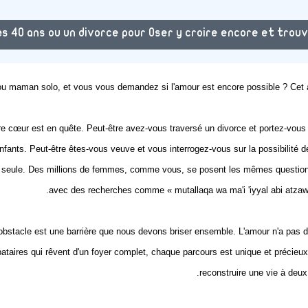
s 40 ans ou un divorce pour Oser y croire encore et trou
ou maman solo, et vous vous demandez si l'amour est encore possible ? Cet 
tre cœur est en quête. Peut-être avez-vous traversé un divorce et portez-vo
nts. Peut-être êtes-vous veuve et vous interrogez-vous sur la possibilité 
as seule. Des millions de femmes, comme vous, se posent les mêmes question
avec des recherches comme « mutallaqa wa ma'i 'iyyal abi atzawa
 obstacle est une barrière que nous devons briser ensemble. L'amour n'a pas d
libataires qui rêvent d'un foyer complet, chaque parcours est unique et préci
reconstruire une vie à deux