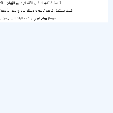
7 اسئلة تفيدك قبل الأقدام على الزواج .. اكتشفها
قلبكِ يستحق فرصة ثانية و دليلكِ للزواج بعد الأربعين
موقع زواج ليبي جاد ، طلبات الزواج من ليب