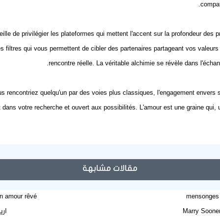
compati
ille de privilégier les plateformes qui mettent l'accent sur la profondeur des 
es filtres qui vous permettent de cibler des partenaires partageant vos valeurs 
rencontre réelle. La véritable alchimie se révèle dans l'échan
ous rencontriez quelqu'un par des voies plus classiques, l'engagement envers
t dans votre recherche et ouvert aux possibilités. L'amour est une graine qui, une
مقالات مشابهة
un amour rêvé
Marry Sooner 
اري