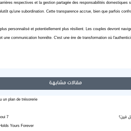
 carrières respectives et la gestion partagée des responsabilités domestiques 
lutôt qu'une subordination. Cette transparence accrue, bien que parfois confro
us personnalisé et potentiellement plus résilient. Les couples devront navigue
et une communication honnête. C'est une ère de transformation où l'authentici
مقالات مشابهة
n plan de trésorerie ?
حل فين؟
7 secrets pour un mariage durable et épanoui
Holds Yours Forever