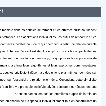
nt
nière dont les couples se forment et les attentes qu'ils nourrissent.
ofondes. Les aspirations individuelles, les outils de rencontre et les
ortunités inédites pour ceux qui cherchent à bâtir une relation durable.
r du terrain, l'accent est de plus en plus mis sur la compatibilité des
des devient une priorité pour beaucoup, ce qui pousse les applications de
making à affiner leurs algorithmes et leurs approches communautaires.
x couples privilégient désormais des unions plus intimes, centrées sur
rer sur l'essentiel : la relation elle-même. Cependant, cette simplicité
 l'équilibre vie professionnelle/vie privée, persistent et nécessitent une
attention particulière dès les premières étapes de la relation.
rées où chacun peut s'épanouir individuellement tout en construisant un