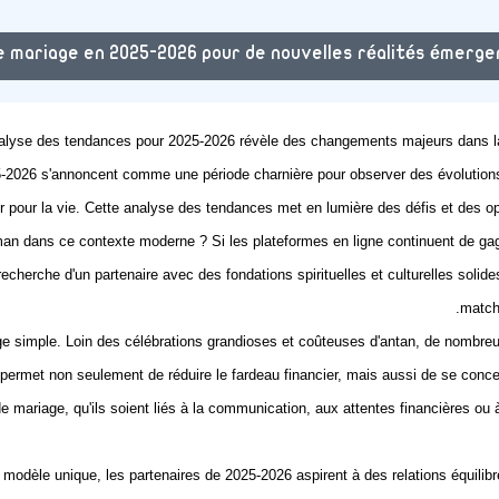
e mariage en 2025-2026 pour de nouvelles réalités émerge
lyse des tendances pour 2025-2026 révèle des changements majeurs dans la ma
2026 s'annoncent comme une période charnière pour observer des évolutions pr
ir pour la vie. Cette analyse des tendances met en lumière des défis et des opp
man
dans ce contexte moderne ? Si les plateformes en ligne continuent de gagne
 recherche d'un partenaire avec des fondations spirituelles et culturelles soli
match
ge simple
. Loin des célébrations grandioses et coûteuses d'antan, de nombreu
ermet non seulement de réduire le fardeau financier, mais aussi de se concent
de mariage
, qu'ils soient liés à la communication, aux attentes financières ou à
e modèle unique, les partenaires de 2025-2026 aspirent à des relations équilib