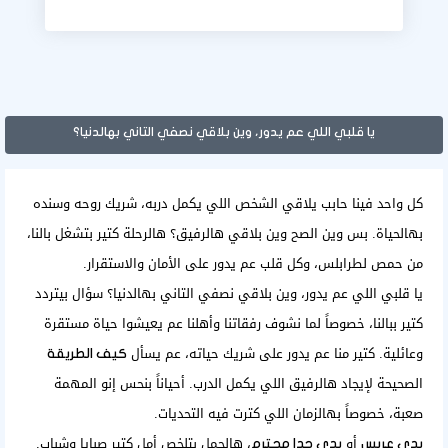
يا قلبي اللي عم يدور، وين بلاقي نصفي التاني بهالدنيا؟
كل واحد فينا حابب يلاقي الشخص اللي يكمل دربه، شريك روحه وسنده
بهالحياة. بس وين الصح وين بلاقي هالرفيق؟ هالرحلة كتير بتشغل بالنا،
من حمص لطرابلس، وكل قلب عم يدور على الأمان والاستقرار.
يا قلبي اللي عم يدور، وين بلاقي نصفي التاني بهالدنيا؟ سؤال بيتردد
كتير ببالنا، خصوصاً لما نشوف رفقاتنا وأهلنا عم يعيشوا حياة مستقرة
وعائلية. كتير منا عم يدور على شريك حياته، عم يسأل
كيف الطريقة
الصحيحة لإيجاد هالرفيق اللي يكمل الدرب. أحياناً بنحس إنو المهمة
صعبة، خصوصاً بهالزمان اللي كترت فيه التحديات.
أو
، هالجمل بتلخص أمل كتير صبايا وشباب.
بدي عريس
بدي حدا محترم