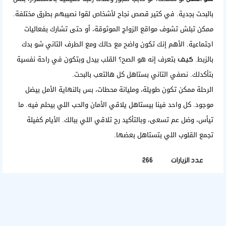
بالبحث بجدية. في كتير قصص نجاح لأشخاص لقوا نصيبهم بطرق مختلفة.
ممكن تبلش تشوف
مواقع الزواج
الموثوقة، أو حتى تشارك بفعاليات
اجتماعية. الأهم إنك تكون واضح مع حالك ومع الطرف التاني شو بدك
بالزبط.
بتعرف إنه هو الصح؟ القلب بيدل وبتكون في راحة نفسية
كيف
بتأكدلك.
نصفي التاني
بستاهل كل هالتعب بالبحث.
الرحلة ممكن تكون طويلة، ومليانة محطات، بس بالنهاية الأمل بيضل
موجود. كل واحد فينا بيستاهل يلاقي الأمان والحب اللي بيحلم فيه. ما
تيأس، وضل عم تسعى، وبالتأكيد رح تلاقي اللي ببالك. الأيام كفيلة
تجمع القلوب اللي بتستاهل بعضها.
عدد الزيارات
266