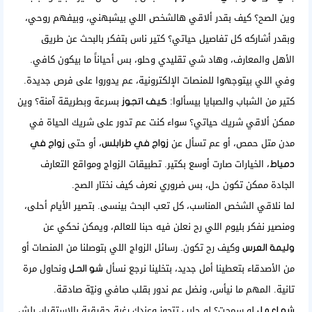
وين الصح؟ كيف بقدر ألاقي هالشخص اللي بيشبهني، وبيفهم روحي،
وبقدر أشاركه كل تفاصيل حياتي؟ كتير ناس بتفكر بالبحث عن طريق
الأهل والمعارف، وهاد شي تقليدي وحلو، بس أحياناً ما بيكون كافي.
وفي اللي بيتوجهوا للمنصات الإلكترونية، عم يدوروا على فرص جديدة.
كتير من الشباب والصبايا بيسألوا:
بسرعة وبطريقة آمنة؟ وين
كيف اتجوز
ممكن ألاقي شريك حياتي؟ سواء كنت عم تدور على
شريك الحياة
في
مدن متل حمص، أو عم تسأل عن
، أو حتى
زواج في طرابلس
زواج في
، الخيارات صارت أوسع بكتير. تطبيقات الزواج ومواقع التعارف
دمياط
الجادة ممكن تكون حل، بس ضروري نعرف كيف نختار الصح.
لما نلاقي الشخص المناسب، كل تعب البحث بينسى. بتصير الأيام أحلى،
ومنصير نفكر بليوم اللي رح نعلن فيه حبنا للعالم، ويمكن نحكي عن
وكيف رح تكون. رسائل الزواج اللي بتوصلنا من المنصات أو
وليمة العرس
من الأصدقاء بتعطينا أمل جديد، بتخلينا نرجع نسأل
ونحاول مرة
شو الحل
تانية. المهم ما نيأس، ونضل عم ندور بقلب صافي ونيّة صادقة.
لو سمحت؟ لو حابب تتجوز وعندك رغبة حقيقية بالاستقرار، بلش
شو اعمل