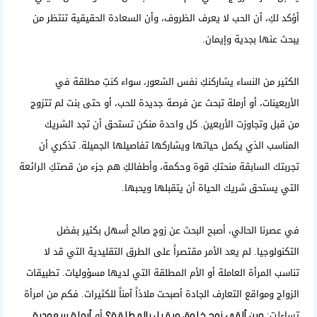
أؤكد لكِ، أن الحب لا يعرف الظروف، وأن السعادة الحقيقية تنتظر من
يبحث عنها بجدية وإيمان.
الكثير من النساء يشاركنكِ نفس الشعور، سواء كنتِ مطلقة في
الأربعينات، أو أرملة تبحث عن فرصة جديدة للحب، أو حتى بنت لم تتزوج
من قبل وتجاوزت الأربعين. كل واحدة منكن تستحق أن تجد الشريك
المناسب الذي يكمل حياتها ويشاركها تفاصيلها الجميلة. تذكري أن
تجربتك السابقة منحتكِ قوة وحكمة، وأطفالكِ هم جزء من قصتكِ الرائعة
التي يستحق شريك الحياة أن يتقبلها ويحبها.
في عصرنا الحالي، أصبح
البحث عن زوج صالح
أسهل بكثير بفضل
التكنولوجيا. لم يعد الأمر مقتصراً على الطرق التقليدية التي قد لا
تناسب المرأة العاملة أو الأم المطلقة التي لديها مسؤوليات. تطبيقات
الزواج ومواقع التعارف الجادة أصبحت ملاذاً آمناً للكثيرات. فكم من امرأة
تساءلت:
أو
وين ألقى زوج خلوق ويقبل بالمطلقة؟
أرملة سعودية