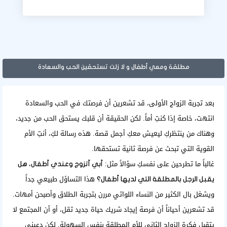
مطلقة ومعي أطفال و لا زلت تستحقين الحب والسعادة
بعد تجربة الزواج الأولى، قد تشعرين أن فرصتك في الحب والسعادة
انتهت، خاصة إذا كنتِ أماً. لكن الحقيقة أن قلبك يستحق الحب من جديد،
وهناك من ينتظركِ ليعيش معكِ أجمل قصة. هذه رسالة لكِ، أنتِ الأم
القوية التي تبحث عن فرصة ثانية تستحقها.
غالباً ما تطرحين على نفسكِ سؤالاً مثل:
أبي أتزوج وعندي أطفال، هل
هذا التساؤل طبيعي جداً
يقبل الرجل بالمطلقة التي لديها أطفال؟
ويشغل بال الكثير من النساء اللواتي مررن بتجربة الطلاق وأصبحن أمهات.
قد تشعرين أحياناً أن فرصة إيجاد شريك حياة جديد تقل، أو أن المجتمع لا
يتقبل فكرة الزواج الثاني للأم المطلقة بنفس السهولة. لكن دعيني