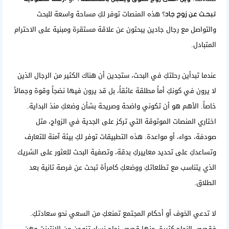
؟ هذه المنصات توفر لكِ مساحة واسعة للبحث
تبحث عن زوج جاد
والتواصل مع رجال جادين يبحثون عن علاقة مستقرة ومبنية على الاحترام
المتبادل.
عندما تبدأين رحلتكِ في البحث، ستجدين أن هناك الكثير من الرجال الذين
لا يرون في كونكِ أماً مطلقة عائقاً، بل قد يرون فيها نضجاً وقوة وجمالاً
خاصاً. الأهم هو أن تكوني واضحة وصريحة بشأن وضعكِ منذ البداية.
اختاري المنصات الموثوقة التي تركز على الجدية في الزواج، مثل
صودفة، حواء، أو مواعدة. هذه التطبيقات توفر لكِ بيئة آمنة للتعارف
وتساعدكِ على تحديد معاييركِ بدقة، وتصفية البحث للعثور على الشريك
الذي يتناسب مع تطلعاتكِ ووضعكِ كامرأة تبحث عن
فرصة ثانية بعد
الطلاق
.
لا تدعي الخوف أو أحكام المجتمع تمنعكِ من السعي نحو سعادتكِ.
فقصص النجاح كثيرة، منها
قصص نجاح نساء تزوجن من الإنترنت
وهن