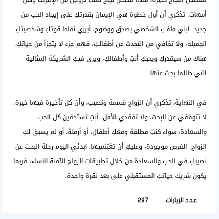
أمهات. تذكري أن أول خطوة هي الإيمان بقدرتكِ على إيجاد الحب من
جديد. ابني ملفكِ الشخصي بصدق ووضوح، أبرزي نقاط قوتكِ وشخصيتكِ
الجميلة، ولا تخافي من التحدث عن أطفالكِ، فهم جزء لا يتجزأ من حياتكِ.
هناك من سيقدركِ ويحبكِ أنتِ وأطفالكِ، ويرى فيكِ الشريكة المثالية
التي طالما بحث عنها.
في النهاية، تذكري أن الزواج قسمة ونصيب، وأن كل تأخيرة فيها خيرة.
لا تتوقفي عن البحث، ولا تفقدي الأمل. أنتِ تستحقين كل الحب
والسعادة، سواء كنتِ مطلقة ومعكِ أطفال، أو أرملة، أو لم يسبق لكِ
الزواج. الفرص موجودة، وعليكِ أن تغتنميها. ابدئي اليوم رحلة البحث عن
نصيبكِ في الحب والسعادة من خلال
تطبيقات الزواج الآمنة للنساء
، فربما
يكون شريك حياتكِ المستقبلي على بعد نقرة واحدة.
عدد الزيارات
287