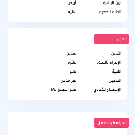
لون البشرة
أبيض
الحالة الصحية
سليم
الدين
التدين
متدين
الإلتزام بالصلاة
ملتزم
اللحية
نعم
التدخين
غير مدخن
الإستماع للأغاني
نعم استمع لها
الدراسة والعمل