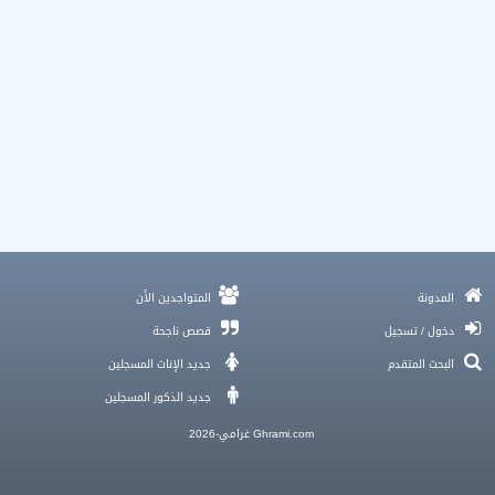
مكتب زواج الكويت , الزواج في الكويت
المدونة
المتواجدين الأن
تحذير عاجل و أخطار بتواجه اللي بيدوروا على زواج أصحاب الشهادات في غرف
دخول / تسجيل
قصص ناجحة
الدردشة
البحث المتقدم
جديد الإناث المسجلين
تجربتي مع تطبيقات الزواج و حقيقة مُرة ولا أمل جديد؟
جديد الذكور المسجلين
اسئلة تتيح فرصة للتفاهم مع الخطيب فى لقاءات التعارف الأولى
في 2026 و كيف أثمر تعارف سعودي عن بُعد زواجاً سعيداً؟
Ghrami.com غرامي-2026