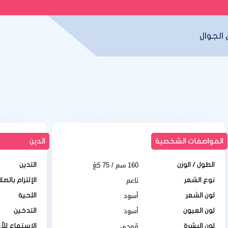
الجوال
المواصفات الشخصية
الدين
160 سم / 75 كغ
الطول / الوزن
التدين
ناعم
نوع الشعر
الإلتزام بالصل
أسود
لون الشعر
اللحية
أسود
لون العيون
التدخين
قمحي
لون البشرة
الإستماع للأ