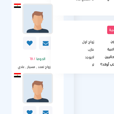
ية
زواج اول
ن
عازب
اعية
لايوجد
حاليين
الدوما
/ 19
لا
ب أولاد؟
زواج تعدد , مسيار , عادي
أريد