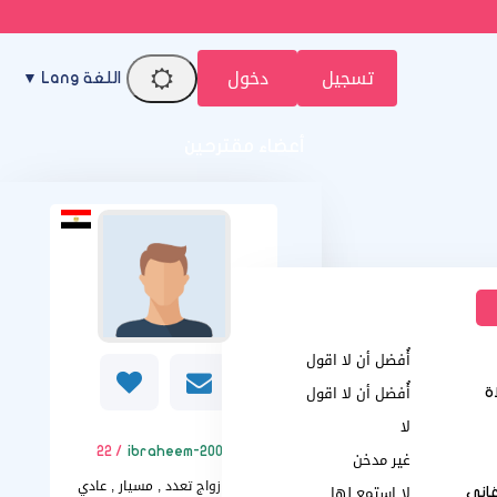
تسجيل
دخول
اللغة Lang ▼
أعضاء مقترحين
أُفضل أن لا اقول
أُفضل أن لا اقول
اة
لا
/ 22
ibraheem-2004
غير مدخن
زواج تعدد , مسيار , عادي
أريد
لا استمع لها
غاني