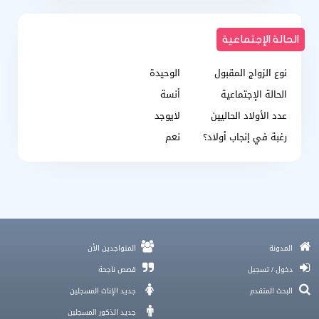
الحالة الإجتماعية
نوع الزواج المقبول
الوحيدة
الحالة الإجتماعية
أنسة
عدد الأولاد الحاليين
لايوجد
رغبة في إنجاب أولاد؟
نعم
3 خطوات للتغلب على قلق المواعدة
المدونة
المتواجدين الأن
صوت القلب الحائر و حكايات البحث عن الزواج في زمننا
دخول / تسجيل
قصص ناجحة
10 نصائح لـ نجاح الحب عن بُعد والزواج السعيد
البحث المتقدم
جديد الإناث المسجلين
موقع زواج الكويت , زواج مسيار الكويت
جديد الذكور المسجلين