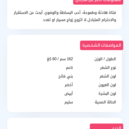
فتاة هادئة وطموحة، أحب البساطة والوضوح، أبحث عن الاستقرار
والاحترام المتبادل.لا اتزوج زواج مسيار او تعدد
المواصفات الشخصية
الطول / الوزن
162 سم / 60 كغ
نوع الشعر
ناعم
لون الشعر
بني فاتح
لون العيون
أخضر
لون البشرة
أبيض
الحالة الصحية
سليم
الدين