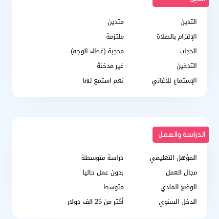
التدين
متدين
الإلتزام بالصلاة
ملتزمة
الحجاب
محجبة (غطاء الوجه)
التدخين
غير مدخنة
الإستماع للأغاني
نعم استمع لها
الدراسة والعمل
المؤهل التعليمي
دراسة متوسطة
مجال العمل
بدون عمل حاليا
الوضع المادي
متوسط
الدخل السنوي
أكتر من 25 الف دولار