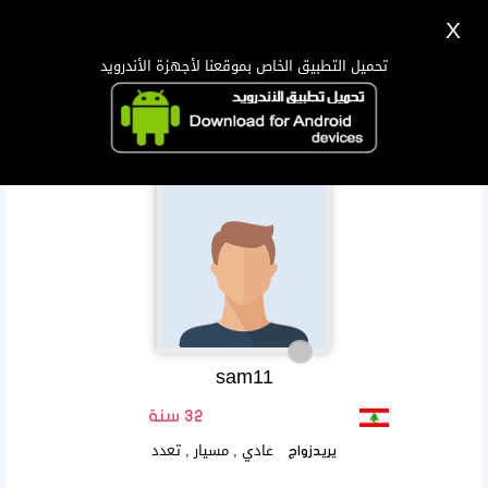
X
تسجيل
دخول
اللغة Lang ▼
تحميل التطبيق الخاص بموقعنا لأجهزة الأندرويد
الرئيسية
البحث
تطبيق الجوال
sam11
32 سنة
عادي , مسيار , تعدد
يريدزواج