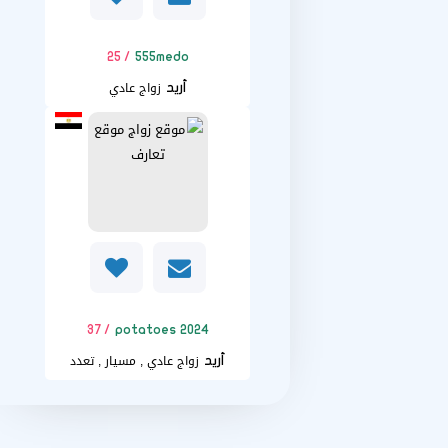
/ 25
555medo
زواج عادي
أريد
/ 37
potatoes 2024
زواج عادي , مسيار , تعدد
أريد