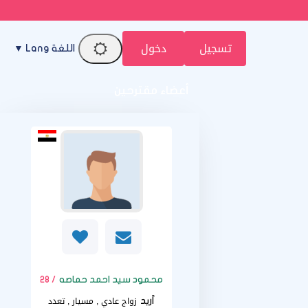
تسجيل
دخول
اللغة Lang ▼
أعضاء مقترحين
محمود سيد احمد حماصه
/ 28
زواج عادي , مسيار , تعدد
أريد