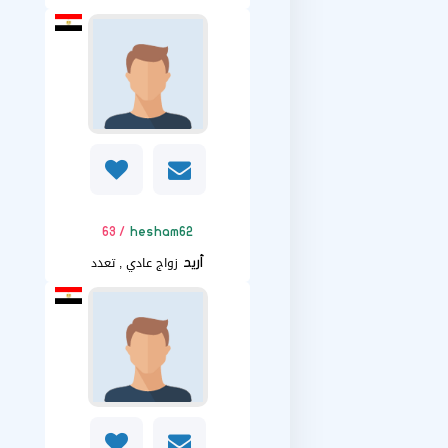
/ 63
hesham62
زواج عادي , تعدد
أريد