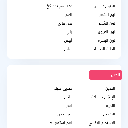
الطول / الوزن
178 سم / 77 كغ
نوع الشعر
ناعم
لون الشعر
بني فاتح
لون العيون
بني
لون البشرة
أبيض
الحالة الصحية
سليم
الدين
التدين
متدين قليلا
الإلتزام بالصلاة
ملتزم
اللحية
نعم
التدخين
غير مدخن
الإستماع للأغاني
نعم استمع لها