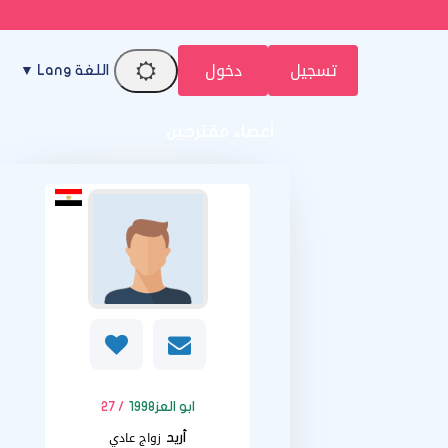
تسجيل
دخول
اللغة Lang ▼
أعضاء مقترحين
ابو العز1998
/ 27
زواج عادي
أريد