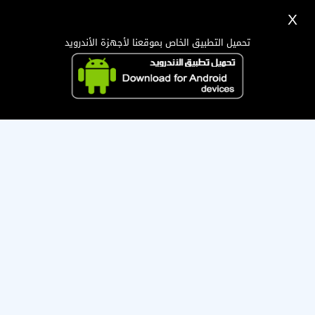
X
تسجيل
دخول
اللغة Lang ▼
تحميل التطبيق الخاص بموقعنا لأجهزة الأندرويد
الرئيسية
البحث
صاحب هذه العضوية قام بإيقافها ، تمنى له التوفيق !
تطبيق الجوال