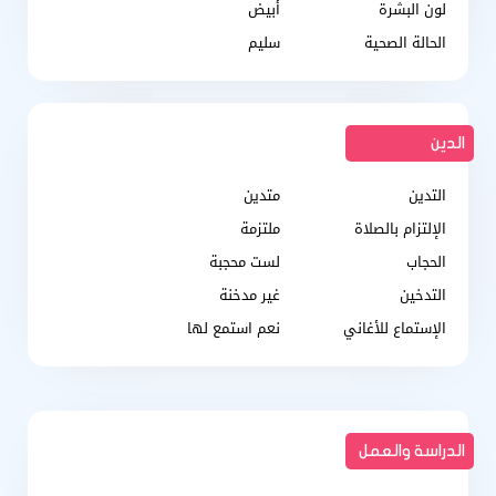
لون البشرة
أبيض
الحالة الصحية
سليم
الدين
التدين
متدين
الإلتزام بالصلاة
ملتزمة
الحجاب
لست محجبة
التدخين
غير مدخنة
الإستماع للأغاني
نعم استمع لها
الدراسة والعمل