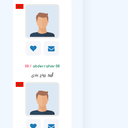
/ 38
abderrahim-38
زواج عادي
أريد