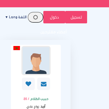
تسجيل
دخول
اللغة Lang ▼
أعضاء مقترحين
حبيب الظلام
/ 20
زواج عادي
أريد