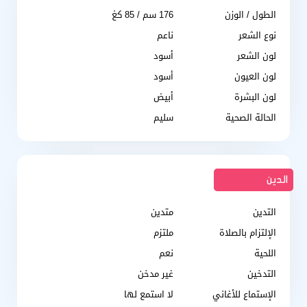
الطول / الوزن
176 سم / 85 كغ
نوع الشعر
ناعم
لون الشعر
أسود
لون العيون
أسود
لون البشرة
أبيض
الحالة الصحية
سليم
الدين
التدين
متدين
الإلتزام بالصلاة
ملتزم
اللحية
نعم
التدخين
غير مدخن
الإستماع للأغاني
لا استمع لها