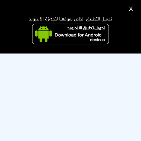
X
تسجيل
دخول
اللغة Lang ▼
تحميل التطبيق الخاص بموقعنا لأجهزة الأندرويد
الرئيسية
البحث
صاحب هذه العضوية قام بإيقافها ، تمنى له التوفيق !
تطبيق الجوال