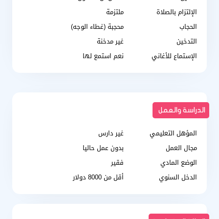
الإلتزام بالصلاة
ملتزمة
الحجاب
محجبة (غطاء الوجه)
التدخين
غير مدخنة
الإستماع للأغاني
نعم استمع لها
الدراسة والعمل
المؤهل التعليمي
غير دارس
مجال العمل
بدون عمل حاليا
الوضع المادي
فقير
الدخل السنوي
أقل من 8000 دولار