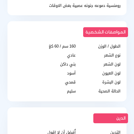
رومنسية دموعه جنونه عصبية بعض الاوقات
المواصفات الشخصية
الطول / الوزن
160 سم / 60 كغ
نوع الشعر
عادي
لون الشعر
بني داكن
لون العيون
أسود
لون البشرة
قمحي
الحالة الصحية
سليم
الدين
التدين
أُفضل أن لا اقول