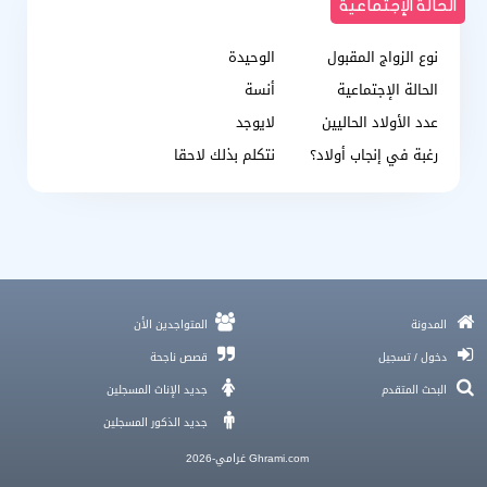
الحالة الإجتماعية
نوع الزواج المقبول
الوحيدة
الحالة الإجتماعية
أنسة
عدد الأولاد الحاليين
لايوجد
رغبة في إنجاب أولاد؟
نتكلم بذلك لاحقا
صدمة البحث عن شريك و أين أجد الحب الحقيقي؟
المدونة
المتواجدين الأن
7 أسرار لـ قصة زواجي كيفاش لقيت نصفي الثاني
دخول / تسجيل
قصص ناجحة
دليل متقدم لمخاطر الزواج الذكي عبر الإنترنت
أفضل موقع عربي للزواج
البحث المتقدم
جديد الإناث المسجلين
مواقع تعارف مجانية بدون تسجيل
جديد الذكور المسجلين
Ghrami.com غرامي-2026