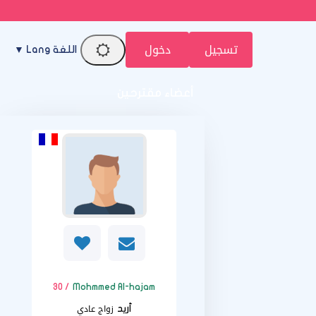
تسجيل
دخول
اللغة Lang ▼
أعضاء مقترحين
/ 30
Mohmmed Al-hajam
زواج عادي
أريد