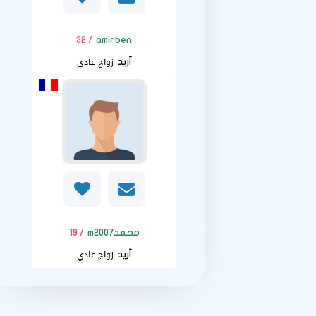
/ 32
amirben
زواج عادي
أريد
محمدm2007
/ 19
زواج عادي
أريد