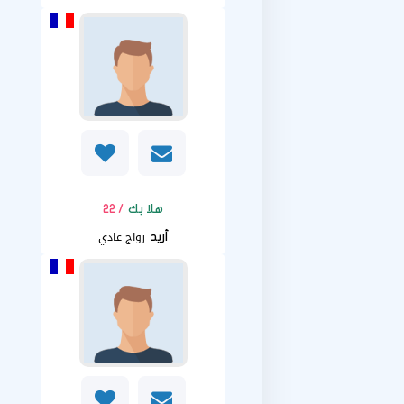
هلا بك
/ 22
زواج عادي
أريد