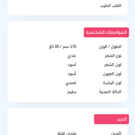
القلب الطيب
المواصفات الشخصية
الطول / الوزن
176 سم / 85 كغ
نوع الشعر
عادي
لون الشعر
أسود
لون العيون
أسود
لون البشرة
قمحي
الحالة الصحية
سليم
الدين
التدين
متدين قليلا