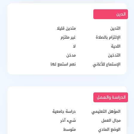
الدين
التدين
متدين قليلا
الإلتزام بالصلاة
غير ملتزم
اللحية
لا
التدخين
مدخن
الإستماع للأغاني
نعم استمع لها
الدراسة والعمل
المؤهل التعليمي
دراسة جامعية
مجال العمل
شيء آخر
الوضع المادي
متوسط