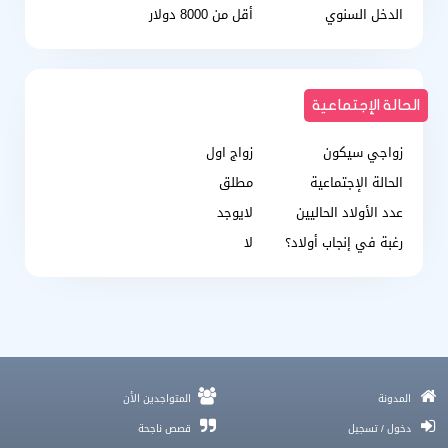
الدخل السنوي
أقل من 8000 دولار
الحالة الإجتماعية
زواجي سيكون
زواج اول
الحالة الإجتماعية
مطلق
عدد الأولاد الحاليين
لايوجد
رغبة في إنجاب أولاد؟
لا
زواج في زمن التكنولوجيا و قصتي الحقيقية وكيفاش لقيت حبي
المدونة
المتواجدين الأن
الحياة تبدأ من جديد و رحلة زواجكِ بعد الأربعين أو كأم مطلقة
دخول / تسجيل
قصص ناجحة