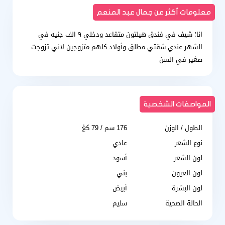
معلومات أكثر عن جمال عبد المنعم
انا؛ شيف في فندق هيلتون متقاعد ودخلي ٩ الف جنيه في
الشهر عندي شقتي مطلق وأولاد كلهم متزوجين لاني تزوجت
صغير في السن
المواصفات الشخصية
الطول / الوزن
176 سم / 79 كغ
نوع الشعر
عادي
لون الشعر
أسود
لون العيون
بني
لون البشرة
أبيض
الحالة الصحية
سليم