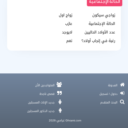
الحالة الإجتماعية
زواجي سيكون
زواج اول
الحالة الإجتماعية
عازب
عدد الأولاد الحاليين
لايوجد
رغبة في إنجاب أولاد؟
نعم
زواج غرامي , الحياة الزوجية
المدونة
المتواجدين الأن
نجران و تقاليد الزواج اللي هتصدمك... فين بنت الحلال وسط ده كله؟
دخول / تسجيل
قصص ناجحة
How to get married through misyar?
البحث المتقدم
جديد الإناث المسجلين
كل الناس بالتطبيقات نصابة؟ خرافة لازم نكسرها اليوم!
جديد الذكور المسجلين
قلبي حزين و كيفاش نلقى الحب وأنا ما عنديش ثقة في نفسي؟
Ghrami.com غرامي-2026