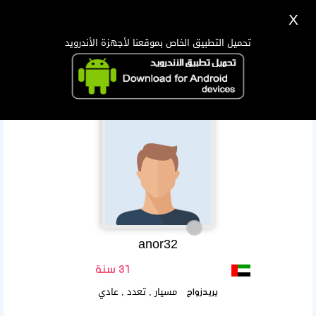
X
تسجيل
دخول
اللغة Lang ▼
تحميل التطبيق الخاص بموقعنا لأجهزة الأندرويد
الرئيسية
البحث
تطبيق الجوال
anor32
31 سنة
مسيار , تعدد , عادي
يريدزواج