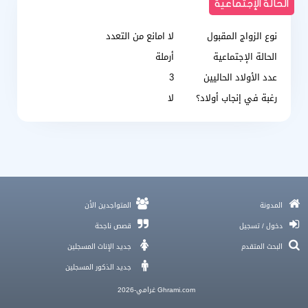
الحالة الإجتماعية
نوع الزواج المقبول
لا امانع من التعدد
الحالة الإجتماعية
أرملة
عدد الأولاد الحاليين
3
رغبة في إنجاب أولاد؟
لا
5 طرق لتفهم اتجاهات الزواج الجديدة بـ 2025-2026
المدونة
المتواجدين الأن
برنامج شات خليجي , برنامج شات غرامي
دخول / تسجيل
قصص ناجحة
مطلقة، أرملة، أو فوق الأربعين و الحب والزواج ممكن لكِ
البحث المتقدم
جديد الإناث المسجلين
ما فاتكِ شيء و الحب والزواج بانتظاركِ مهما كانت ظروفكِ
تطبيق زواج مجاني
جديد الذكور المسجلين
Ghrami.com غرامي-2026