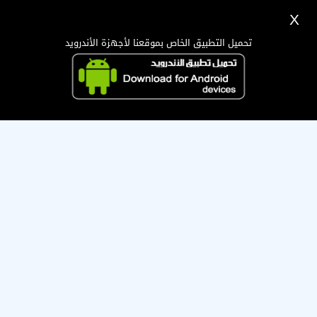
X
تسجيل
دخول
اللغة Lang ▼
تحميل التطبيق الخاص بموقعنا لأجهزة الأندرويد
الرئيسية
البحث
صاحب هذه العضوية قام بإيقافها ، تمنى له التوفيق !
تطبيق الجوال