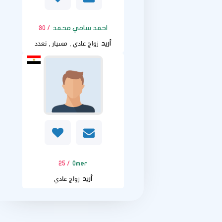
احمد سامي محمد
/ 30
زواج عادي , مسيار , تعدد
أريد
/ 25
0mer
زواج عادي
أريد