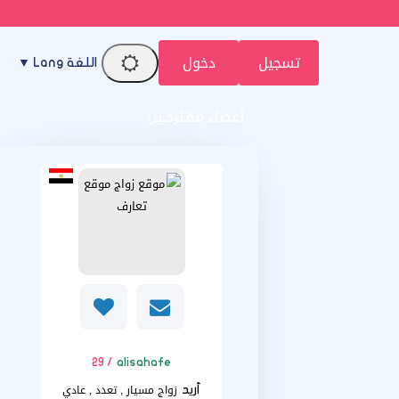
تسجيل
دخول
اللغة Lang ▼
أعضاء مقترحين
/ 29
alisahafe
زواج مسيار , تعدد , عادي
أريد