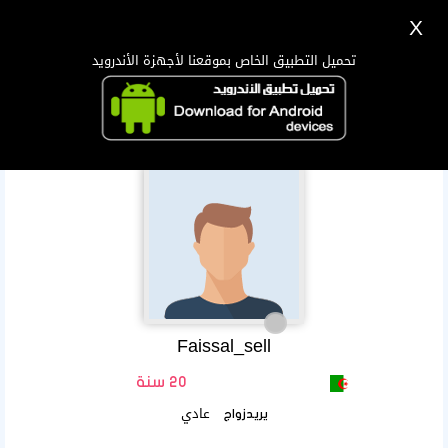
X
تسجيل
دخول
اللغة Lang ▼
تحميل التطبيق الخاص بموقعنا لأجهزة الأندرويد
الرئيسية
البحث
تطبيق الجوال
Faissal_sell
20 سنة
عادي
يريدزواج