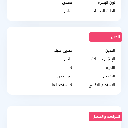
لون البشرة
قمحي
الحالة الصحية
سليم
الدين
التدين
متدين قليلا
الإلتزام بالصلاة
ملتزم
اللحية
لا
التدخين
غير مدخن
الإستماع للأغاني
لا استمع لها
الدراسة والعمل