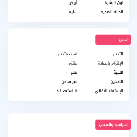
لون البشرة
أبيض
الحالة الصحية
سليم
الدين
التدين
لست متدين
الإلتزام بالصلاة
ملتزم
اللحية
نعم
التدخين
غير مدخن
الإستماع للأغاني
لا استمع لها
الدراسة والعمل