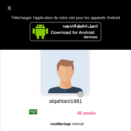
X
Inscription
Accès
اللغة Lang ▼
Téléchargez l'application de notre site pour les appareils Android
Principale
Chercher
App Mobile
alqahtani1981
45 année
normal
veutMariage