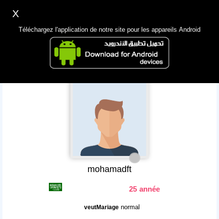
X
Inscription
Accès
اللغة Lang ▼
Téléchargez l'application de notre site pour les appareils Android
Principale
Chercher
App Mobile
mohamadft
25 année
normal
veutMariage