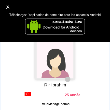
X
Inscription
Accès
اللغة Lang ▼
Téléchargez l'application de notre site pour les appareils Android
Principale
Chercher
App Mobile
Rir Ibrahim
25 année
normal
veutMariage