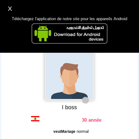
X
Inscription
Accès
اللغة Lang ▼
Téléchargez l'application de notre site pour les appareils Android
Principale
Chercher
App Mobile
l boss
30 année
normal
veutMariage