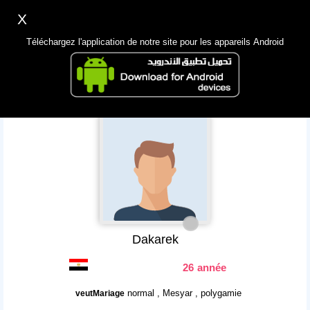
X
Inscription
Accès
اللغة Lang ▼
Téléchargez l'application de notre site pour les appareils Android
Principale
Chercher
App Mobile
Dakarek
26 année
normal , Mesyar , polygamie
veutMariage