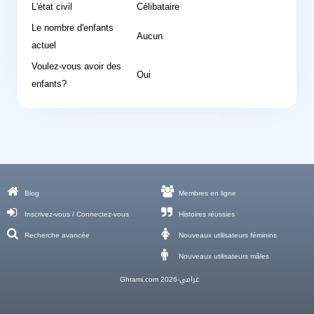
L'état civil
Célibataire
Le nombre d'enfants
Aucun
actuel
Voulez-vous avoir des
Oui
enfants?
Blog
Membres en ligne
Inscrivez-vous / Connectez-vous
Histoires réussies
Recherche avancée
Nouveaux utilisateurs féminins
Nouveaux utilisateurs mâles
Ghrami.com غرامي-2026