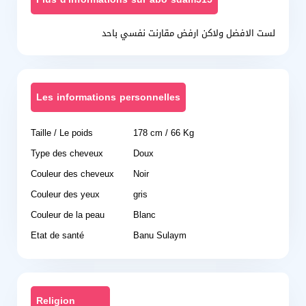
لست الافضل ولاكن ارفض مقارنت نفسي باحد
Les informations personnelles
Taille / Le poids
178 cm / 66 Kg
Type des cheveux
Doux
Couleur des cheveux
Noir
Couleur des yeux
gris
Couleur de la peau
Blanc
Etat de santé
Banu Sulaym
Religion