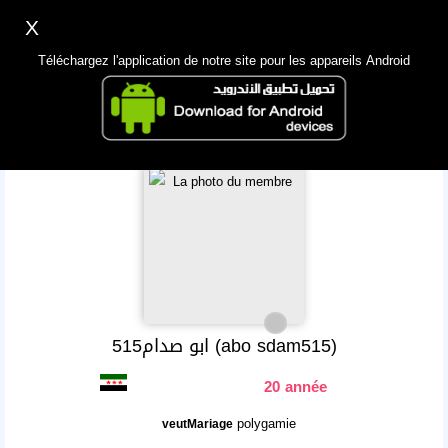
X
Inscription
Accès
اللغة Lang ▼
Téléchargez l'application de notre site pour les appareils Android
Principale
Chercher
App Mobile
ابو صدام515 (abo sdam515)
20 année
polygamie
veutMariage