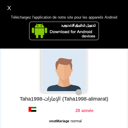
X
Inscription
Accès
اللغة Lang ▼
Téléchargez l'application de notre site pour les appareils Android
Principale
Chercher
App Mobile
Taha1998-الإمارات (Taha1998-alimarat)
28 année
normal
veutMariage