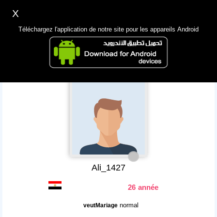
X
Inscription
Accès
اللغة Lang ▼
Téléchargez l'application de notre site pour les appareils Android
Principale
Chercher
App Mobile
Ali_1427
26 année
normal
veutMariage