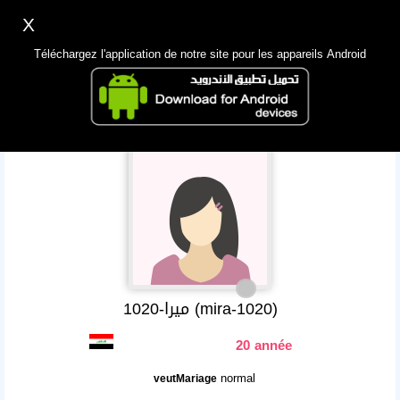
X
Inscription
Accès
اللغة Lang ▼
Téléchargez l'application de notre site pour les appareils Android
Principale
Chercher
App Mobile
ميرا-1020 (mira-1020)
20 année
normal
veutMariage