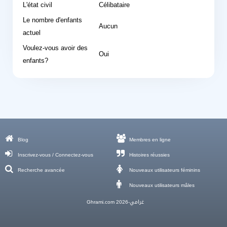
L'état civil
Célibataire
Le nombre d'enfants
Aucun
actuel
Voulez-vous avoir des
Oui
enfants?
Blog
Membres en ligne
Inscrivez-vous / Connectez-vous
Histoires réussies
Recherche avancée
Nouveaux utilisateurs féminins
Nouveaux utilisateurs mâles
Ghrami.com غرامي-2026