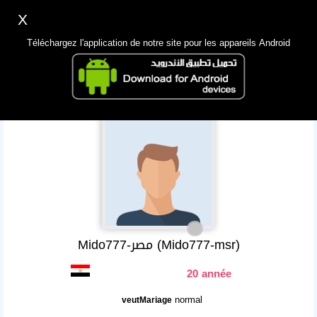
X
Inscription
Accès
اللغة Lang ▼
Téléchargez l'application de notre site pour les appareils Android
Principale
Chercher
App Mobile
Mido777-مصر (Mido777-msr)
20 année
normal
veutMariage