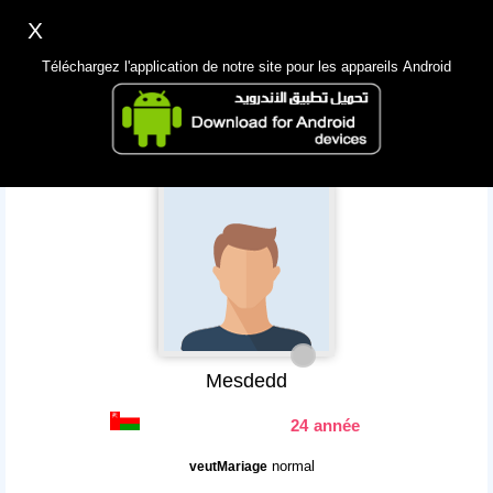
X
Inscription
Accès
اللغة Lang ▼
Téléchargez l'application de notre site pour les appareils Android
Principale
Chercher
App Mobile
Mesdedd
24 année
normal
veutMariage