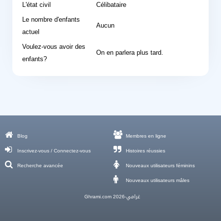
L'état civil
Célibataire
Le nombre d'enfants
Aucun
actuel
Voulez-vous avoir des
On en parlera plus tard.
enfants?
Blog
Membres en ligne
Inscrivez-vous / Connectez-vous
Histoires réussies
Recherche avancée
Nouveaux utilisateurs féminins
Nouveaux utilisateurs mâles
Ghrami.com غرامي-2026