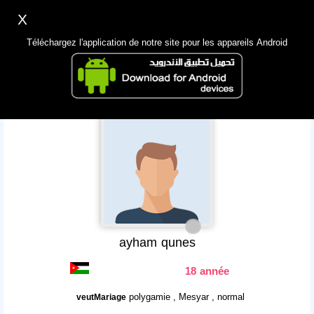
X
Inscription
Accès
اللغة Lang ▼
Téléchargez l'application de notre site pour les appareils Android
Principale
Chercher
App Mobile
ayham qunes
18 année
polygamie , Mesyar , normal
veutMariage