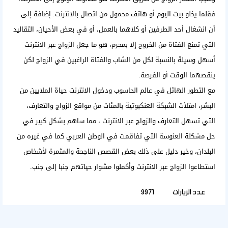
فقلما يخلو بيت اليوم أو هاتف محمول من اتصال بالانترنت. إضافة إلى
أن انشغال أحد الطرفين أو كلاهما بالعمل، أو في بعض الأحيان، التقاليد
التي تمنع الفتاة من الخروح إلا بمحرم، هو ما جعل الزواج عبر الانترنت
أسهل وسيلة بالنسبة لكل من الشاب والفتاة الراغبين في الزواج لكن
ينقصهما الوقت أو الفرصة.
مع التطور الهائل في عالم الحاسوب ودخول الانترنت حياة الملايين من
البشر، امتلأت الشبكة العنكبوتية بالمئات من مواقع الزواج والتعارف،
التي تسهل
التعارف والزواج عبر الانترنت
، مما ساهم بشكل كبير في
حل مشكلة العنوسة التي تفاقمت في الوطن العربي كما في غيره من
البلدان، وخير دليل على ذلك بعض القصص الناجحة والمثمرة لأشخاص
استطاعوا الزواج عبر الانترنت وأكملوا مشوار حياتهم جنبا إلى جنب.
عدد الزيارات
9971