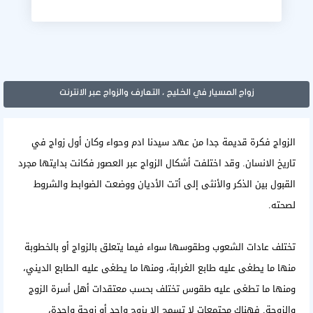
زواج المسيار في الخليج ، التعارف والزواج عبر الانترنت
الزواج فكرة قديمة جدا من عهد سيدنا ادم وحواء وكان أول زواج في
تاريخ الانسان. وقد اختلفت أشكال الزواج عبر العصور فكانت بدايتها مجرد
القبول بين الذكر والأنثى إلى أتت الأديان ووضعت الضوابط والشروط
لصحته.
تختلف عادات الشعوب وطقوسها سواء فيما يتعلق بالزواج أو بالخطوبة
منها ما يطغى عليه طابع الغرابة، ومنها ما يطغى عليه الطابع الديني،
ومنها ما تطغى عليه طقوس تختلف بحسب معتقدات أهل أسرة الزوج
والزوجة. فهناك مجتمعات لا تسمح إلا بزوج واحد أو زوجة واحدة،