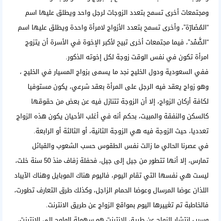
ومجتمعات أخرى تسمح ب
تعدد الزوجات
لرجل واحد ويطلق عليها اسم
“المُضَارّة”، وأخرى تسمح بتعدد الأزواج لامرأة واحدة ويطلق عليها اسم
“الضَّمْد”، فيما مجتمعات أخرى تبيح لأكبر الإخوة في الأسرة أن يتزوج
امرأة تكون في نفس الوقت زوجة لكل إخوته الذكور.
ففي السعودية ودول الخليج نجد ما يسمى ب
زواج المسيار في الخليج
،
وهو زواج يعقد فيه الرجل على المرأة بعقد شرعي، يكون مستوفيا
لكافة أركان الزواج، إلا أن الزوجة تتنازل فيه عن بعض من حقوقها
كالسكن والنفقة والمبيت، بحكم أنه في أغلب الأحيان يكون هذه الزواج
تعدديا، حيث الزوجة فيه هي الزوجة الثانية، أو الثالثة أو الرابعة.
في عصرنا الحالي ما زالت نفس الطقوس حسب الشعوب والقبائل
تمارس، إلا أنها تتطور من جيل إلى جيل، فحفلة زفاف منذ 50 سنة خلت،
ليست هي نفسها التي تقام اليوم، فاليوم هناك الموبايل وهناك الآيباد
اللذان عوضا المرسال وعوضا الحمام الزاجل، وكذلك طرق التعارف تطورت،
فالخاطبة تم تغييرها اليوم ب
مواقع الزواج عن طريق الانترنت
.
وسبب انتشار
الزواج عن طريق الانترنت
هو سهولة الولوج إلى الانترنت،