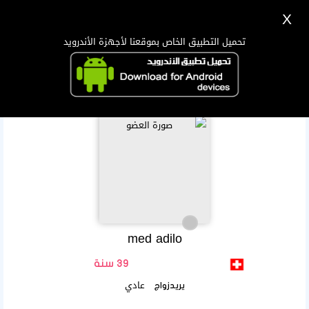
X
تسجيل
دخول
اللغة Lang ▼
تحميل التطبيق الخاص بموقعنا لأجهزة الأندرويد
الرئيسية
البحث
تطبيق الجوال
med adilo
39 سنة
عادي
يريدزواج