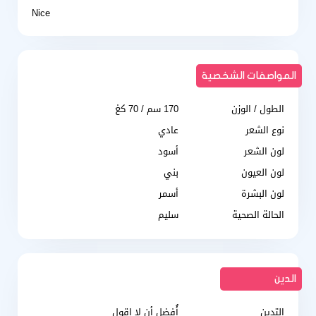
Nice
المواصفات الشخصية
الطول / الوزن
170 سم / 70 كغ
نوع الشعر
عادي
لون الشعر
أسود
لون العيون
بني
لون البشرة
أسمر
الحالة الصحية
سليم
الدين
التدين
أُفضل أن لا اقول