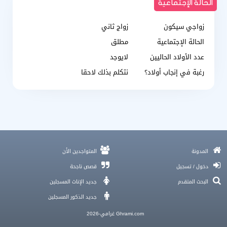
الحالة الإجتماعية
زواجي سيكون
زواج ثاني
الحالة الإجتماعية
مطلق
عدد الأولاد الحاليين
لايوجد
رغبة في إنجاب أولاد؟
نتكلم بذلك لاحقا
3 خطوات للتغلب على قلق المواعدة
المدونة
المتواجدين الأن
صوت القلب الحائر و حكايات البحث عن الزواج في زمننا
دخول / تسجيل
قصص ناجحة
10 نصائح لـ نجاح الحب عن بُعد والزواج السعيد
البحث المتقدم
جديد الإناث المسجلين
موقع زواج الكويت , زواج مسيار الكويت
جديد الذكور المسجلين
مستقبل زواجك و شو مخبى لـ 2025 و 2026؟
Ghrami.com غرامي-2026