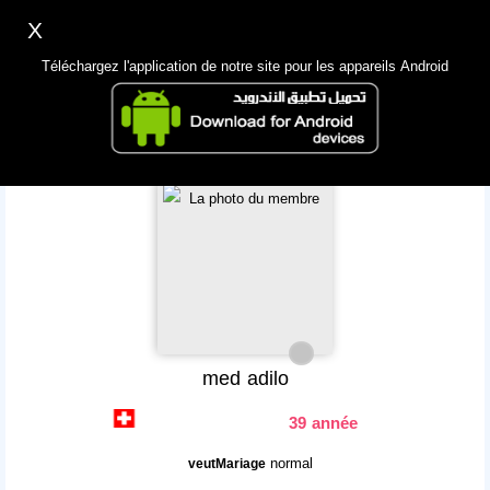
X
Inscription
Accès
اللغة Lang ▼
Téléchargez l'application de notre site pour les appareils Android
Principale
Chercher
App Mobile
med adilo
39 année
normal
veutMariage