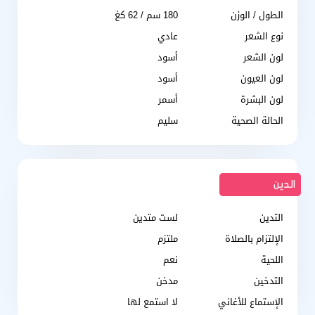
الطول / الوزن
180 سم / 62 كغ
نوع الشعر
عادي
لون الشعر
أسود
لون العيون
أسود
لون البشرة
أسمر
الحالة الصحية
سليم
الدين
التدين
لست متدين
الإلتزام بالصلاة
ملتزم
اللحية
نعم
التدخين
مدخن
الإستماع للأغاني
لا استمع لها