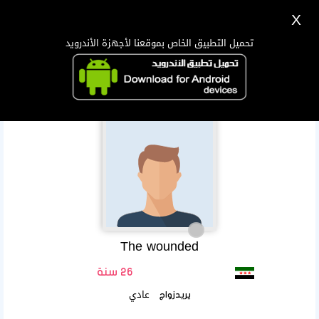
X
تسجيل
دخول
اللغة Lang ▼
تحميل التطبيق الخاص بموقعنا لأجهزة الأندرويد
الرئيسية
البحث
تطبيق الجوال
The wounded
26 سنة
عادي
يريدزواج