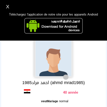
X
Inscription
Accès
اللغة Lang ▼
Téléchargez l'application de notre site pour les appareils Android
Principale
Chercher
App Mobile
احمد مراد1985 (ahmd mrad1985)
40 année
normal
veutMariage